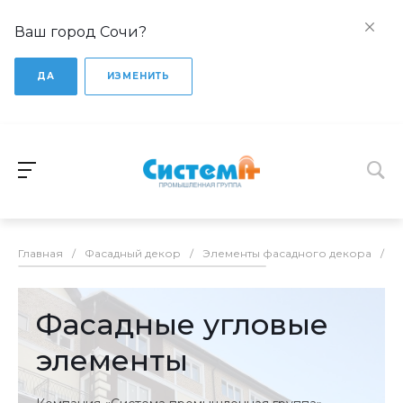
Ваш город Сочи?
ДА
ИЗМЕНИТЬ
Главная
/
Фасадный декор
/
Элементы фасадного декора
/
Ф
Фасадные угловые
элементы