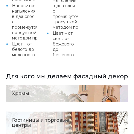
напыления
Наносится методом
в два слоя
напыления
с
в два слоя
промежуточной
с
просушкой или
промежуточной
методом протяжки
просушкой или
Цвет – от
методом протяжки
светло-
Цвет – от
бежевого
белого до
до
молочного
бежевого
Для кого мы делаем фасадный декор
Храмы
Гостиницы и торговые
центры