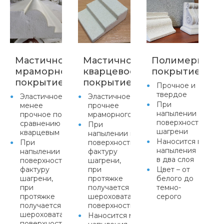
Мастичное
Мастичное
Полимерцеме
мраморное
кварцевое
покрытие
покрытие
покрытие
Прочное и
твердое
Эластичное,
Эластичное,
При
менее
прочнее
напылении прида
прочное по
мраморного
поверхности факт
сравнению с
При
шагрени
кварцевым
напылении придает
Наносится метод
При
поверхности
напыления
напылении придает
фактуру
в два слоя
поверхности
шагрени,
фактуру
при
Цвет – от
шагрени,
протяжке
белого до
при
получается равномерная
темно-
протяжке
шероховатая
серого
получается равномерная
поверхность
шероховатая
Наносится методом
поверхность